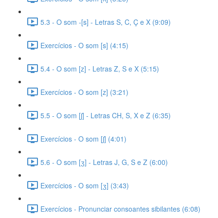
5.3 - O som -[s] - Letras S, C, Ç e X (9:09)
Exercícios - O som [s] (4:15)
5.4 - O som [z] - Letras Z, S e X (5:15)
Exercícios - O som [z] (3:21)
5.5 - O som [ʃ] - Letras CH, S, X e Z (6:35)
Exercícios - O som [ʃ] (4:01)
5.6 - O som [ʒ] - Letras J, G, S e Z (6:00)
Exercícios - O som [ʒ] (3:43)
Exercícios - Pronunciar consoantes sibilantes (6:08)