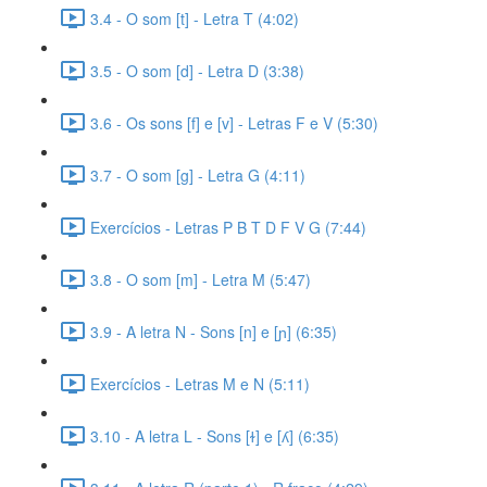
3.4 - O som [t] - Letra T (4:02)
3.5 - O som [d] - Letra D (3:38)
3.6 - Os sons [f] e [v] - Letras F e V (5:30)
3.7 - O som [g] - Letra G (4:11)
Exercícios - Letras P B T D F V G (7:44)
3.8 - O som [m] - Letra M (5:47)
3.9 - A letra N - Sons [n] e [ɲ] (6:35)
Exercícios - Letras M e N (5:11)
3.10 - A letra L - Sons [ɫ] e [ʎ] (6:35)