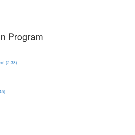
on Program
m! (2:38)
45)