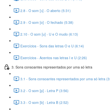
2.8 - O som [ɔ] - O aberto (5:31)
2.9 - O som [o] - O fechado (5:38)
2.10 - O som [u] - U e O mudo (6:13)
Exercícios - Sons das letras O e U (6:14)
Exercícios - Acentos nas letras I e U (2:26)
3. Sons consoantes representados por uma só letra
3.1 - Sons consoantes representados por uma só letra (3
3.2 - O som [p] - Letra P (3:56)
3.3 - O som [b] - Letra B (2:52)