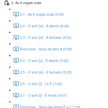
2. As 9 vogais orais
2.1 - As 9 vogais orais (4:05)
2.2 - O som [a] - A aberto (6:29)
2.3 - O som [ɐ] - A fechado (5:02)
Exercícios - Sons da letra A (5:55)
2.4 - O som [ɛ] - E aberto (5:02)
2.5 - O som [e] - E fechado (5:23)
2.6 - O som [i] - I e E (7:03)
2.7 - O som [ɨ] - E mudo (4:57)
Exercícios - Sons das letras E e I (7:18)