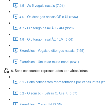
4.5 - As 5 vogais nasais (7:01)
4.6 - Os ditongos nasais ÕE e UI (2:34)
4.7 - O ditongo nasal ÃO / AM (3:20)
4.8 - O ditongo nasal ÃE / EM (6:06)
Exercícios - Vogais e ditongos nasais (7:55)
Exercícios - Um texto muito nasal (0:41)
5. Sons consoantes representados por várias letras
5.1 - Sons consoantes representados por várias letras (2
5.2 - O som [k] - Letras C, Q e K (5:57)
Exercícios - O som [k] (3:25)