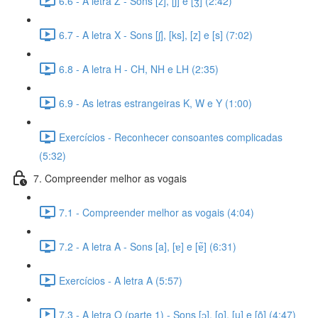
6.6 - A letra Z - Sons [z], [ʃ] e [ʒ] (2:42)
6.7 - A letra X - Sons [ʃ], [ks], [z] e [s] (7:02)
6.8 - A letra H - CH, NH e LH (2:35)
6.9 - As letras estrangeiras K, W e Y (1:00)
Exercícios - Reconhecer consoantes complicadas
(5:32)
7. Compreender melhor as vogais
7.1 - Compreender melhor as vogais (4:04)
7.2 - A letra A - Sons [a], [ɐ] e [ɐ̃] (6:31)
Exercícios - A letra A (5:57)
7.3 - A letra O (parte 1) - Sons [ɔ], [o], [u] e [õ] (4:47)