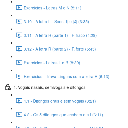
Exercícios - Letras M e N (5:11)
3.10 - A letra L - Sons [ɫ] e [ʎ] (6:35)
3.11 - A letra R (parte 1) - R fraco (4:29)
3.12 - A letra R (parte 2) - R forte (5:45)
Exercícios - Letras L e R (8:39)
Exercícios - Trava Línguas com a letra R (6:13)
4. Vogais nasais, semivogais e ditongos
4.1 - Ditongos orais e semivogais (3:21)
4.2 - Os 5 ditongos que acabam em I (6:11)