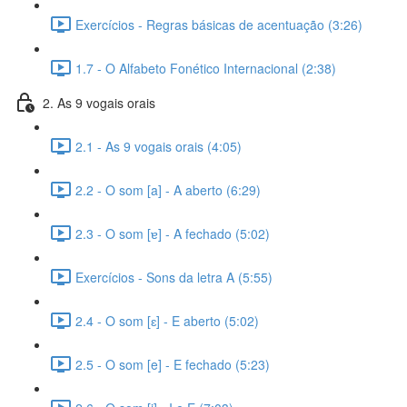
Exercícios - Regras básicas de acentuação (3:26)
1.7 - O Alfabeto Fonético Internacional (2:38)
2. As 9 vogais orais
2.1 - As 9 vogais orais (4:05)
2.2 - O som [a] - A aberto (6:29)
2.3 - O som [ɐ] - A fechado (5:02)
Exercícios - Sons da letra A (5:55)
2.4 - O som [ɛ] - E aberto (5:02)
2.5 - O som [e] - E fechado (5:23)