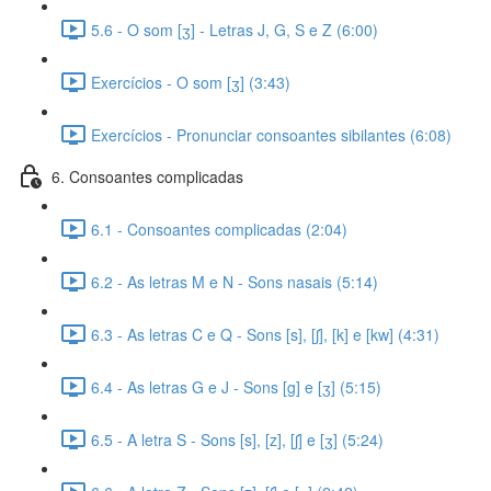
5.6 - O som [ʒ] - Letras J, G, S e Z (6:00)
Exercícios - O som [ʒ] (3:43)
Exercícios - Pronunciar consoantes sibilantes (6:08)
6. Consoantes complicadas
6.1 - Consoantes complicadas (2:04)
6.2 - As letras M e N - Sons nasais (5:14)
6.3 - As letras C e Q - Sons [s], [ʃ], [k] e [kw] (4:31)
6.4 - As letras G e J - Sons [g] e [ʒ] (5:15)
6.5 - A letra S - Sons [s], [z], [ʃ] e [ʒ] (5:24)