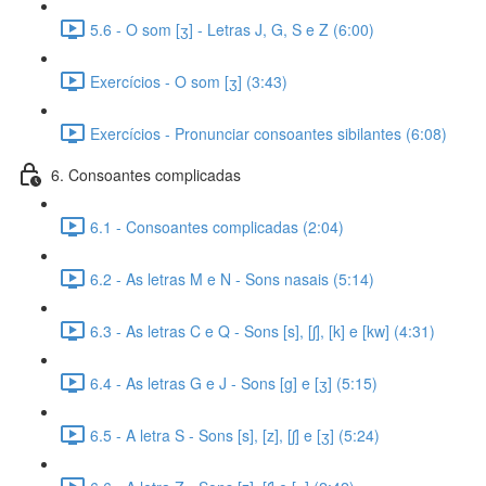
5.6 - O som [ʒ] - Letras J, G, S e Z (6:00)
Exercícios - O som [ʒ] (3:43)
Exercícios - Pronunciar consoantes sibilantes (6:08)
6. Consoantes complicadas
6.1 - Consoantes complicadas (2:04)
6.2 - As letras M e N - Sons nasais (5:14)
6.3 - As letras C e Q - Sons [s], [ʃ], [k] e [kw] (4:31)
6.4 - As letras G e J - Sons [g] e [ʒ] (5:15)
6.5 - A letra S - Sons [s], [z], [ʃ] e [ʒ] (5:24)