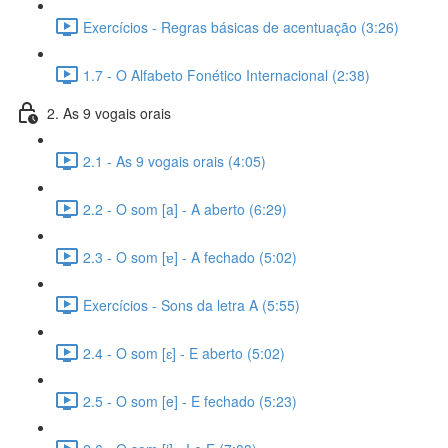
Exercícios - Regras básicas de acentuação (3:26)
1.7 - O Alfabeto Fonético Internacional (2:38)
2. As 9 vogais orais
2.1 - As 9 vogais orais (4:05)
2.2 - O som [a] - A aberto (6:29)
2.3 - O som [ɐ] - A fechado (5:02)
Exercícios - Sons da letra A (5:55)
2.4 - O som [ɛ] - E aberto (5:02)
2.5 - O som [e] - E fechado (5:23)