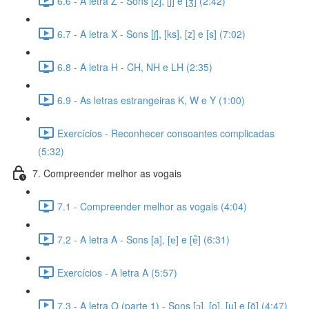
6.6 - A letra Z - Sons [z], [ʃ] e [ʒ] (2:42)
6.7 - A letra X - Sons [ʃ], [ks], [z] e [s] (7:02)
6.8 - A letra H - CH, NH e LH (2:35)
6.9 - As letras estrangeiras K, W e Y (1:00)
Exercícios - Reconhecer consoantes complicadas
(5:32)
7. Compreender melhor as vogais
7.1 - Compreender melhor as vogais (4:04)
7.2 - A letra A - Sons [a], [ɐ] e [ɐ̃] (6:31)
Exercícios - A letra A (5:57)
7.3 - A letra O (parte 1) - Sons [ɔ], [o], [u] e [õ] (4:47)