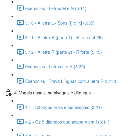
Exercícios - Letras M e N (5:11)
3.10 - A letra L - Sons [ɫ] e [ʎ] (6:35)
3.11 - A letra R (parte 1) - R fraco (4:29)
3.12 - A letra R (parte 2) - R forte (5:45)
Exercícios - Letras L e R (8:39)
Exercícios - Trava Línguas com a letra R (6:13)
4. Vogais nasais, semivogais e ditongos
4.1 - Ditongos orais e semivogais (3:21)
4.2 - Os 5 ditongos que acabam em I (6:11)